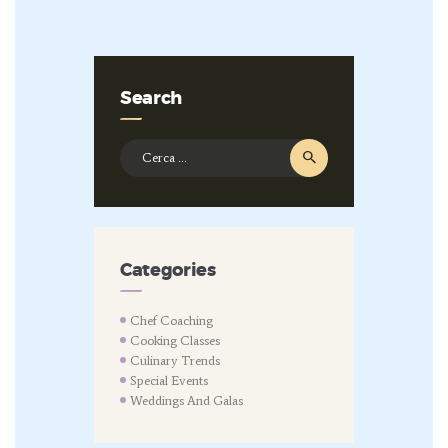
Search
Ricerca
per:
Categories
Chef Coaching
Cooking Classes
Culinary Trends
Special Events
Weddings And Galas