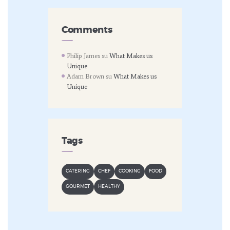
Comments
Philip James
su
What Makes us
Unique
Adam Brown
su
What Makes us
Unique
Tags
CATERING
CHEF
COOKING
FOOD
GOURMET
HEALTHY